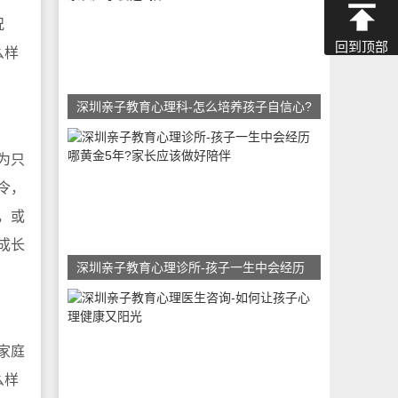
况
回到顶部
么样
深圳亲子教育心理科-怎么培养孩子自信心?
为只
令，
，或
成长
深圳亲子教育心理诊所-孩子一生中会经历
家庭
么样