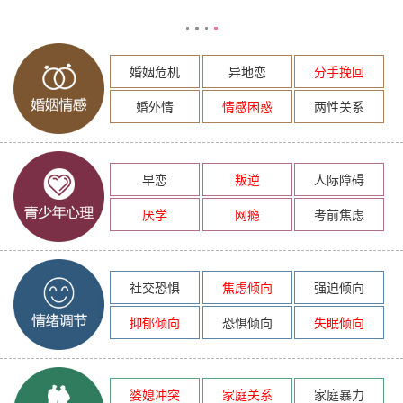
婚姻危机
异地恋
分手挽回
婚外情
情感困惑
两性关系
早恋
叛逆
人际障碍
厌学
网瘾
考前焦虑
社交恐惧
焦虑倾向
强迫倾向
抑郁倾向
恐惧倾向
失眠倾向
婆媳冲突
家庭关系
家庭暴力