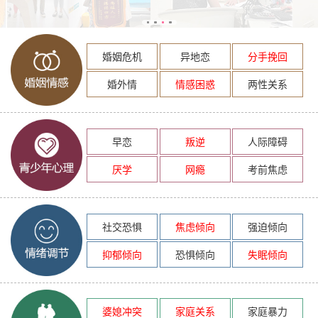
婚姻危机
异地恋
分手挽回
婚外情
情感困惑
两性关系
早恋
叛逆
人际障碍
厌学
网瘾
考前焦虑
社交恐惧
焦虑倾向
强迫倾向
抑郁倾向
恐惧倾向
失眠倾向
婆媳冲突
家庭关系
家庭暴力