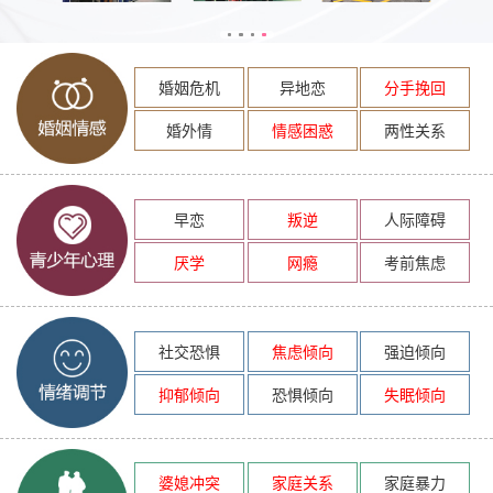
婚姻危机
异地恋
分手挽回
婚外情
情感困惑
两性关系
早恋
叛逆
人际障碍
厌学
网瘾
考前焦虑
社交恐惧
焦虑倾向
强迫倾向
抑郁倾向
恐惧倾向
失眠倾向
婆媳冲突
家庭关系
家庭暴力