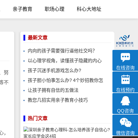
理
亲子教育
职场心理
科心大地址
最新文章
内向的孩子需要强行逼他社交吗？
优眠
以心理学视角，读懂孩子隐藏的内心
心理咨询
在线咨询
孩子沉迷手机游戏怎么办?
、努
孩子胆小怕事怎么办? 4个妙招教你怎
等不
在线预约
让孩子拥有自信的五做法
教您几招实用亲子教育小技巧
QQ咨询
热门文章
心，
微信咨询