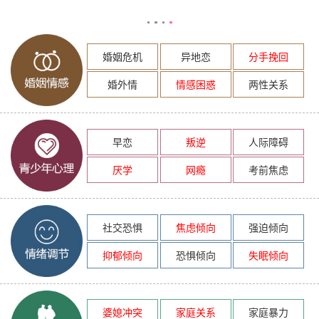
婚姻危机
异地恋
分手挽回
婚外情
情感困惑
两性关系
早恋
叛逆
人际障碍
厌学
网瘾
考前焦虑
社交恐惧
焦虑倾向
强迫倾向
抑郁倾向
恐惧倾向
失眠倾向
婆媳冲突
家庭关系
家庭暴力