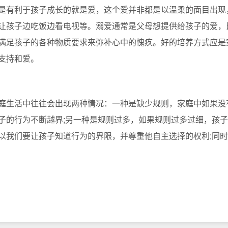
是有利于孩子成长的就是爱，这个爱并非都是以温柔的面目出现
让孩子边吃饭边看电视等。溺爱通常是父母想提供给孩子的爱，
满足孩子的各种物质要求来弥补心中的愧疚。好的培养方式应是
支持和爱。
生活中往往会出现两种情况：一种是缺少规则，家庭中如果没
子的行为不断越界;另一种是规则过多，如果规则过多过细，孩
以我们要让孩子知道行为的界限，并尊重他自主选择的权利;同