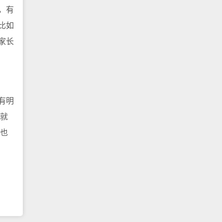
，有
比如
家长
有明
子就
时也