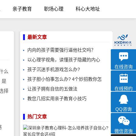
理
亲子教育
职场心理
科心大地址
最新文章
内向的孩子需要强行逼他社交吗？
优眠
以心理学视角，读懂孩子隐藏的内心
心理咨询
在线咨询
孩子沉迷手机游戏怎么办?
什么
孩子胆小怕事怎么办? 4个妙招教你怎
，是
在线预约
让孩子拥有自信的五做法
选择
教您几招实用亲子教育小技巧
QQ咨询
热门文章
感
微信咨询