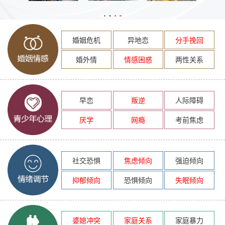
婚姻危机
异地恋
分手挽回
婚外情
情感困惑
两性关系
早恋
叛逆
人际障碍
厌学
网瘾
考前焦虑
社交恐惧
焦虑倾向
强迫倾向
抑郁倾向
恐惧倾向
失眠倾向
婆媳冲突
家庭关系
家庭暴力