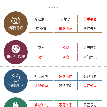
婚姻危机
异地恋
分手挽回
婚外情
情感困惑
两性关系
早恋
叛逆
人际障碍
厌学
网瘾
考前焦虑
社交恐惧
焦虑倾向
强迫倾向
抑郁倾向
恐惧倾向
失眠倾向
婆媳冲突
家庭关系
家庭暴力