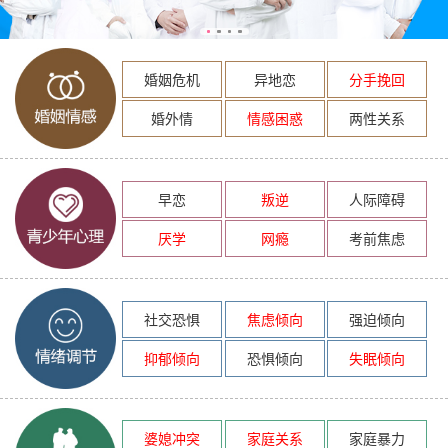
婚姻危机
异地恋
分手挽回
婚外情
情感困惑
两性关系
早恋
叛逆
人际障碍
厌学
网瘾
考前焦虑
社交恐惧
焦虑倾向
强迫倾向
抑郁倾向
恐惧倾向
失眠倾向
婆媳冲突
家庭关系
家庭暴力