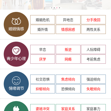
婚姻危机
异地恋
分手挽回
婚外情
情感困惑
两性关系
早恋
叛逆
人际障碍
厌学
网瘾
考前焦虑
社交恐惧
焦虑倾向
强迫倾向
抑郁倾向
恐惧倾向
失眠倾向
婆媳冲突
家庭关系
家庭暴力