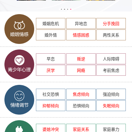
婚姻危机
异地恋
分手挽回
婚外情
情感困惑
两性关系
早恋
叛逆
人际障碍
厌学
网瘾
考前焦虑
社交恐惧
焦虑倾向
强迫倾向
抑郁倾向
恐惧倾向
失眠倾向
婆媳冲突
家庭关系
家庭暴力