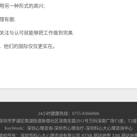
用另一种形式的高兴;
理有据;
注与认可就能够把工作做到完美.
，他们的国际仅仅更实在。
24小时健康热线：0755-83660606
深圳市罗湖区南湖街道新南社区深南东路2011号万科深南广场T1座，T2座418
KeyWords：深圳心理咨询-深圳市心理治疗-深圳科心大心理咨询中心
版权所有：深圳市科心大心理咨询有限公司
HTML网站地图
XML网站地