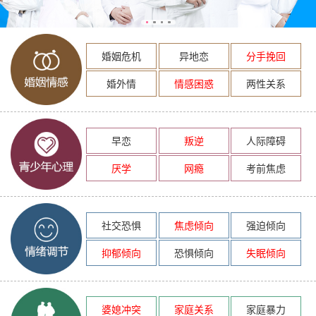
婚姻危机
异地恋
分手挽回
婚外情
情感困惑
两性关系
早恋
叛逆
人际障碍
厌学
网瘾
考前焦虑
社交恐惧
焦虑倾向
强迫倾向
抑郁倾向
恐惧倾向
失眠倾向
婆媳冲突
家庭关系
家庭暴力