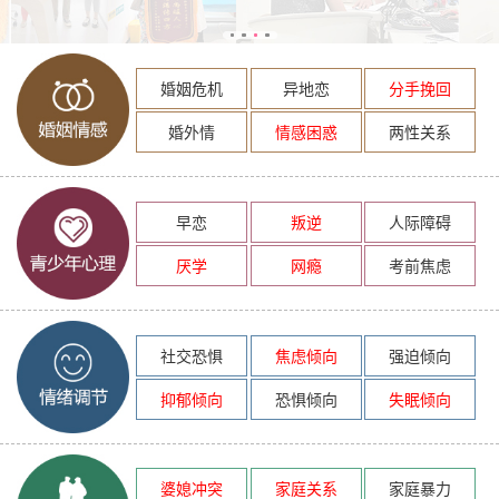
婚姻危机
异地恋
分手挽回
婚外情
情感困惑
两性关系
早恋
叛逆
人际障碍
厌学
网瘾
考前焦虑
社交恐惧
焦虑倾向
强迫倾向
抑郁倾向
恐惧倾向
失眠倾向
婆媳冲突
家庭关系
家庭暴力