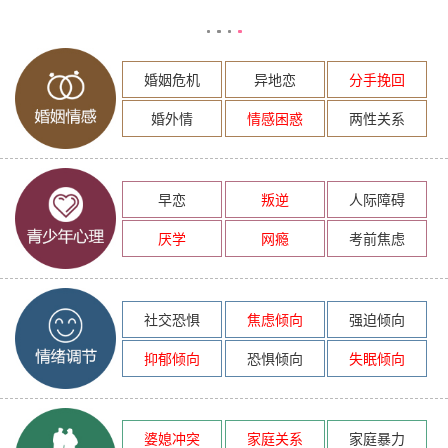
婚姻危机
异地恋
分手挽回
婚外情
情感困惑
两性关系
早恋
叛逆
人际障碍
厌学
网瘾
考前焦虑
社交恐惧
焦虑倾向
强迫倾向
抑郁倾向
恐惧倾向
失眠倾向
婆媳冲突
家庭关系
家庭暴力