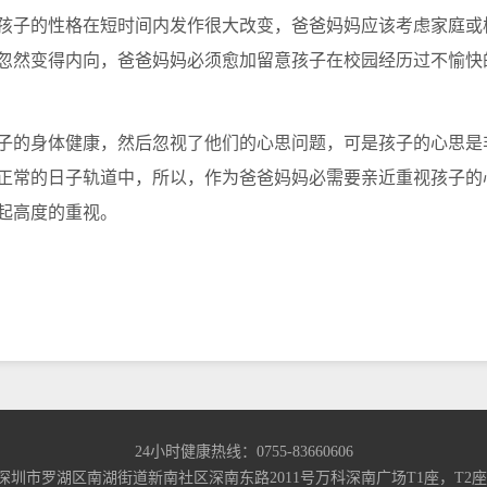
孩子的性格在短时间内发作很大改变，爸爸妈妈应该考虑家庭或
忽然变得内向，爸爸妈妈必须愈加留意孩子在校园经历过不愉快
的身体健康，然后忽视了他们的心思问题，可是孩子的心思是
正常的日子轨道中，所以，作为爸爸妈妈必需要亲近重视孩子的
起高度的重视。
24小时健康热线：0755-83660606
深圳市罗湖区南湖街道新南社区深南东路2011号万科深南广场T1座，T2座418