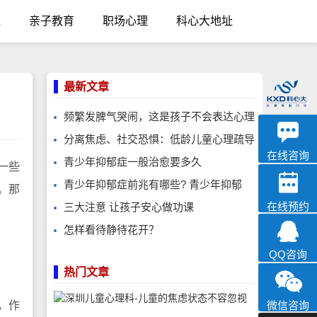
理
亲子教育
职场心理
科心大地址
最新文章
频繁发脾气哭闹，这是孩子不会表达心理
优眠
分离焦虑、社交恐惧：低龄儿童心理疏导
心理咨询
在线咨询
青少年抑郁症一般治愈要多久
一些
青少年抑郁症前兆有哪些? 青少年抑郁
。那
在线预约
三大注意 让孩子安心做功课
怎样看待静待花开？
QQ咨询
热门文章
，作
微信咨询