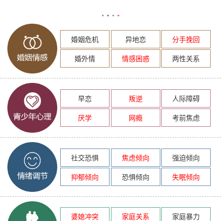
婚姻危机
异地恋
分手挽回
婚外情
情感困惑
两性关系
早恋
叛逆
人际障碍
厌学
网瘾
考前焦虑
社交恐惧
焦虑倾向
强迫倾向
抑郁倾向
恐惧倾向
失眠倾向
婆媳冲突
家庭关系
家庭暴力